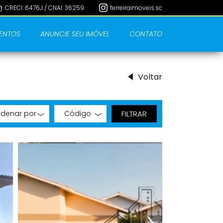
CRECI: 6476J / CNAI: 36259
ferreiraimoveis.sc
ENTOS
ANUNCIE SEU IMÓVEL
CONTATO
Voltar