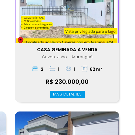
CASA GEMINADA Á VENDA
Caverazinho - Araranguá
2
1
1
62 m²
R$ 230.000,00
MAIS DETALHES