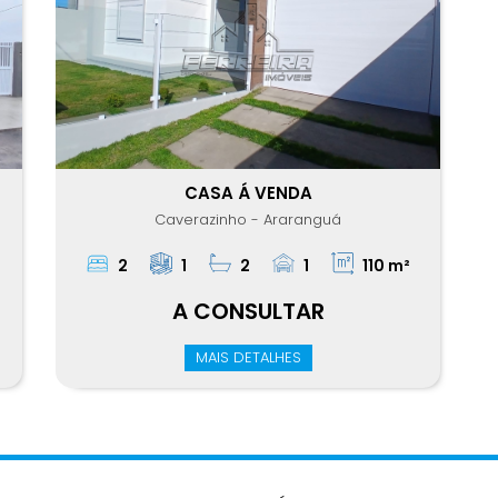
CASA Á VENDA
Caverazinho - Araranguá
2
1
2
1
110 m²
A CONSULTAR
MAIS DETALHES