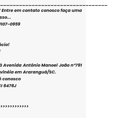
___________________________________
? Entre em contato conosco faça uma
so...
9107-0959
ócio!
!
à Avenida Antônio Manoel João n°791
Divinéia em Araranguá/SC.
é conosco
CI 6476J
>>>>>>>>>>>>>