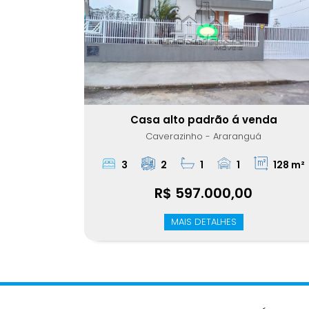
Casa alto padrão á venda
Caverazinho - Araranguá
3
2
1
1
128 m²
R$ 597.000,00
MAIS DETALHES