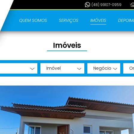
(48) 99107-0959
QUEM SOMOS
SERVIÇOS
IMÓVEIS
DEPOIM
Imóveis