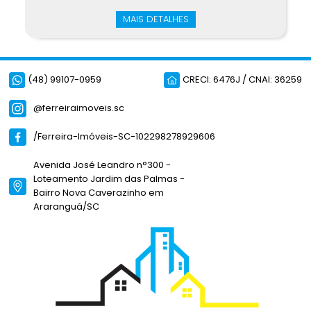
MAIS DETALHES
(48) 99107-0959
CRECI: 6476J / CNAI: 36259
@ferreiraimoveis.sc
/Ferreira-Imóveis-SC-102298278929606
Avenida José Leandro n°300 -
Loteamento Jardim das Palmas -
Bairro Nova Caverazinho em
Araranguá/SC