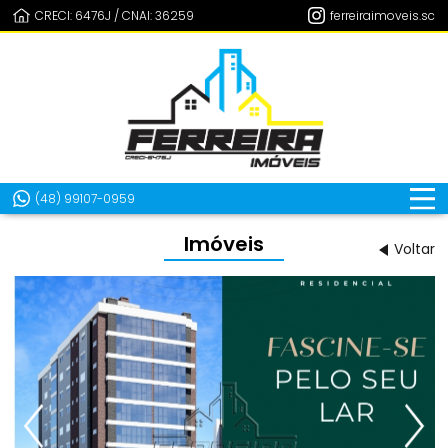
CRECI: 6476J / CNAI: 36259
ferreiraimoveis.sc
(48) 99107-0959
Imóveis
Voltar